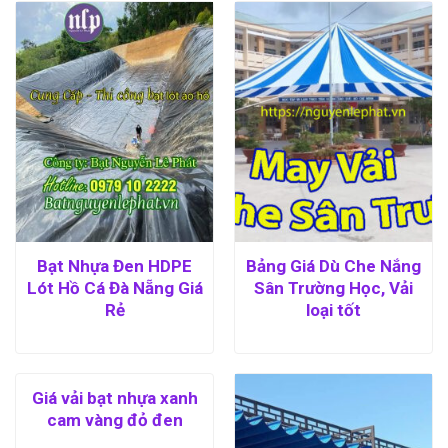
Bạt Nhựa Đen HDPE
Bảng Giá Dù Che Nắng
Lót Hồ Cá Đà Nẵng Giá
Sân Trường Học, Vải
Rẻ
loại tốt
Giá vải bạt nhựa xanh
cam vàng đỏ đen