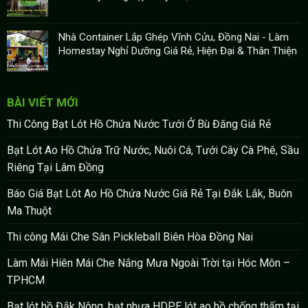
Nhà Container Lắp Ghép Vĩnh Cửu, Đồng Nai - Làm
Homestay Nghỉ Dưỡng Giá Rẻ, Hiện Đại & Thân Thiện
BÀI VIẾT MỚI
Thi Công Bạt Lót Hồ Chứa Nước Tưới Ở Bù Đăng Giá Rẻ
Bạt Lót Ao Hồ Chứa Trữ Nước, Nuôi Cá, Tưới Cây Cà Phê, Sầu
Riêng Tại Lâm Đồng
Báo Giá Bạt Lót Ao Hồ Chứa Nước Giá Rẻ Tại Đắk Lắk, Buôn
Ma Thuột
Thi công Mái Che Sân Pickleball Biên Hòa Đồng Nai
Làm Mái Hiên Mái Che Nắng Mưa Ngoài Trời tại Hóc Môn –
TPHCM
Bạt lót hồ Đắk Nông, bạt nhựa HDPE lót ao hồ chống thấm tại