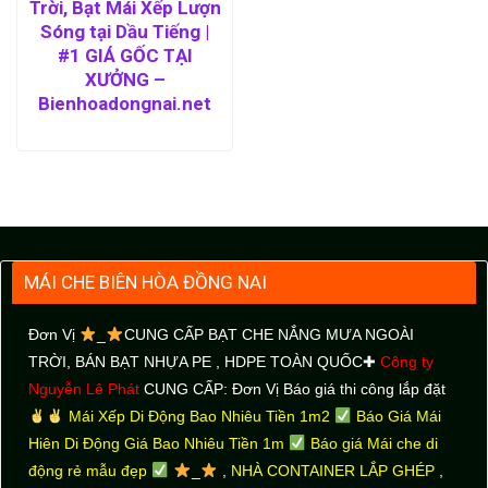
Trời, Bạt Mái Xếp Lượn
Sóng tại Dầu Tiếng |
#1 GIÁ GỐC TẠI
XƯỞNG –
Bienhoadongnai.net
MÁI CHE BIÊN HÒA ĐỒNG NAI
Đơn Vị
_
CUNG CẤP BẠT CHE NẮNG MƯA NGOÀI
TRỜI
, BÁN BẠT NHỰA PE , HDPE TOÀN QUỐC✚
Công ty
Nguyễn Lê Phát
CUNG CẤP: Đơn Vị Báo giá thi công lắp đặt
Mái Xếp Di Động Bao Nhiêu Tiền 1m2
Báo Giá Mái
Hiên Di Động Giá Bao Nhiêu Tiền 1m
Báo giá Mái che di
động rẻ mẫu đẹp
_
,
NHÀ CONTAINER LẮP GHÉP
,