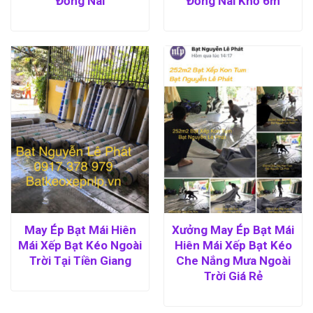
Đồng Nai
Đồng Nai Khổ 6m
May Ép Bạt Mái Hiên
Xưởng May Ép Bạt Mái
Mái Xếp Bạt Kéo Ngoài
Hiên Mái Xếp Bạt Kéo
Trời Tại Tiền Giang
Che Nắng Mưa Ngoài
Trời Giá Rẻ