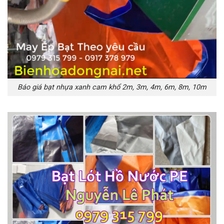
Báo giá bạt nhựa xanh cam khổ 2m, 3m, 4m, 6m, 8m, 10m