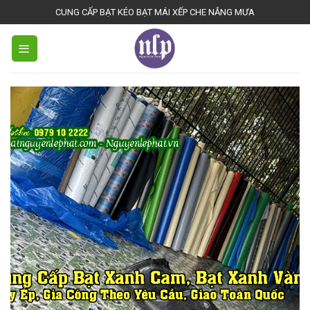
Bienhoadongnai.net
CUNG CẤP BẠT KÉO BẠT MÁI XẾP CHE NẮNG MƯA