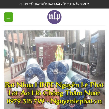
Bienhoadongnai.net
CUNG CẤP BẠT KÉO BẠT MÁI XẾP CHE NẮNG MƯA