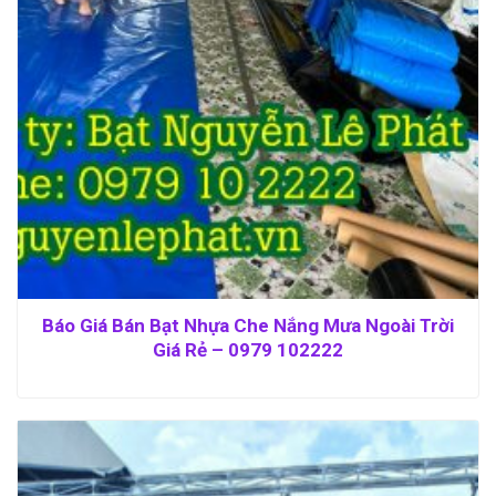
Báo Giá Bán Bạt Nhựa Che Nắng Mưa Ngoài Trời
Giá Rẻ – 0979 102222