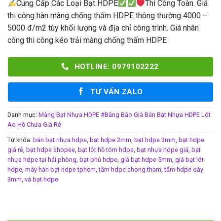
Cung Cấp Các Loại Bạt HDPE
Thi Công Toàn. Giá
thi công hàn màng chống thấm HDPE thông thường 4000 –
5000 đ/m2 tùy khối lượng và địa chỉ công trình. Giá nhân
công thi công kéo trải màng chống thấm HDPE
HOTLINE: 0979102222
TƯ VẤN ZALO
Danh mục:
Màng Bạt Nhựa HDPE #Bảng Báo Giá Bán Bạt Nhựa HDPE Lót
Ao Hồ Chứa Giá Rẻ
Từ khóa:
bán bạt nhựa hdpe
,
bạt hdpe 2mm
,
bạt hdpe 3mm
,
bạt hdpe
giá rẻ
,
bạt hdpe shopee
,
bạt lót hồ tôm hdpe
,
bạt nhựa hdpe giá
,
bạt
nhựa hdpe tại hải phòng
,
bạt phủ hdpe
,
giá bạt hdpe 5mm
,
giá bạt lót
hdpe
,
máy hàn bạt hdpe tphcm
,
tấm hdpe chong tham
,
tấm hdpe dày
3mm
,
vá bạt hdpe