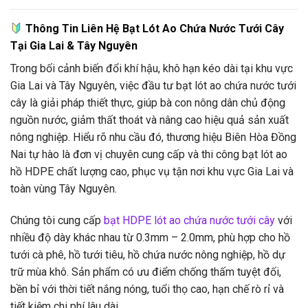
Thông Tin Liên Hệ Bạt Lót Ao Chứa Nước Tưới Cây
Tại Gia Lai & Tây Nguyên
Trong bối cảnh biến đổi khí hậu, khô hạn kéo dài tại khu vực
Gia Lai và Tây Nguyên, việc đầu tư bạt lót ao chứa nước tưới
cây là giải pháp thiết thực, giúp bà con nông dân chủ động
nguồn nước, giảm thất thoát và nâng cao hiệu quả sản xuất
nông nghiệp. Hiểu rõ nhu cầu đó, thương hiệu Biên Hòa Đồng
Nai tự hào là đơn vị chuyên cung cấp và thi công bạt lót ao
hồ HDPE chất lượng cao, phục vụ tận nơi khu vực Gia Lai và
toàn vùng Tây Nguyên.
Chúng tôi cung cấp
bạt HDPE lót ao chứa nước tưới cây
với
nhiều độ dày khác nhau từ 0.3mm – 2.0mm, phù hợp cho hồ
tưới cà phê, hồ tưới tiêu, hồ chứa nước nông nghiệp, hồ dự
trữ mùa khô. Sản phẩm có ưu điểm chống thấm tuyệt đối,
bền bỉ với thời tiết nắng nóng, tuổi thọ cao, hạn chế rò rỉ và
tiết kiệm chi phí lâu dài.