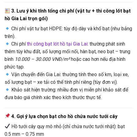
3. Lưu ý khi tính tổng chi phí (vật tư + thi công lót bạt
hồ Gia Lai trọn gói)
Chi phí vật tư bạt HDPE: tùy độ dày và khổ bạt (như bảng
trên).
Chi phí
thi công bạt lót hồ tại Gia Lai
: thường phát sinh
thêm tùy khu đất, số lượng mối nối, hàn bạt, neo bạt – trung
bình
10.000 – 30.000 VNĐ/m²
hoặc cao hơn nếu địa hình
phức tạp.
Vận chuyển đến Gia Lai: thường tính theo số km, loại xe,
số lượng bạt – xe tải có thể tính phí riêng (tùy đơn vị).
Khảo sát hiện trường: nhiều đơn vị miễn phí khảo sát để
đưa báo giá chính xác theo kích thước thực tế.
4. Gợi ý lựa chọn bạt cho hồ chứa nước tưới cây
Hồ tưới cây quy mô nhỏ (chỉ chứa nước tưới nhật): bạt
0.5 mm – 0.75 mm