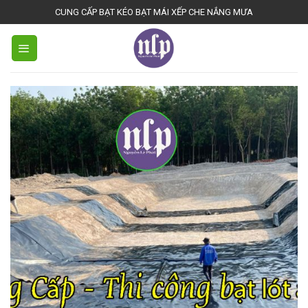
Bienhoadongnai.net
CUNG CẤP BẠT KÉO BẠT MÁI XẾP CHE NẮNG MƯA