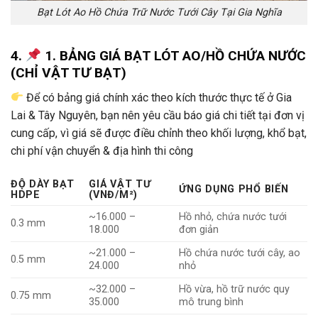
Bạt Lót Ao Hồ Chứa Trữ Nước Tưới Cây Tại Gia Nghĩa
4.
1. BẢNG GIÁ BẠT LÓT AO/HỒ CHỨA NƯỚC
(CHỈ VẬT TƯ BẠT)
Để có bảng giá chính xác theo kích thước thực tế ở Gia
Lai & Tây Nguyên, bạn nên yêu cầu báo giá chi tiết tại đơn vị
cung cấp, vì giá sẽ được điều chỉnh theo khối lượng, khổ bạt,
chi phí vận chuyển & địa hình thi công
ĐỘ DÀY BẠT
GIÁ VẬT TƯ
ỨNG DỤNG PHỔ BIẾN
HDPE
(VNĐ/M²)
~16.000 –
Hồ nhỏ, chứa nước tưới
0.3 mm
18.000
đơn giản
~21.000 –
Hồ chứa nước tưới cây, ao
0.5 mm
24.000
nhỏ
~32.000 –
Hồ vừa, hồ trữ nước quy
0.75 mm
35.000
mô trung bình