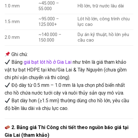
~45.000 –
1.0 mm
Hồ lớn, trữ nước lâu dài
55.000
~95.000 –
Lót hồ lớn, công trình chịu
1.5 mm
125.000+
lực cao
~140.000 –
Dự án kỹ thuật, hồ lớn yêu
2.0 mm
150.000
cầu cao
Ghi chú:
Bảng
giá bạt lót hồ ở Gia Lai
như trên là giá tham khảo
vật tư bạt HDPE tại kho/Gia Lai & Tây Nguyên (chưa gồm
chi phí vận chuyển và thi công).
Độ dày từ 0.5 mm – 1.0 mm là lựa chọn phổ biến nhất
cho hồ chứa nước tưới cây và nuôi thủy sản quy mô vừa.
Bạt dày hơn (≥1.5 mm) thường dùng cho hồ lớn, yêu cầu
độ bền lâu dài và chịu lực cao.
2. Bảng giá Thi Công chi tiết theo nguồn báo giá tại
Gia Lai (tham khảo)