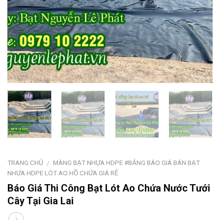
TRANG CHỦ
MÀNG BẠT NHỰA HDPE #BẢNG BÁO GIÁ BÁN BẠT
/
NHỰA HDPE LÓT AO HỒ CHỨA GIÁ RẺ
Báo Giá Thi Công Bạt Lót Ao Chứa Nước Tưới
Cây Tại Gia Lai