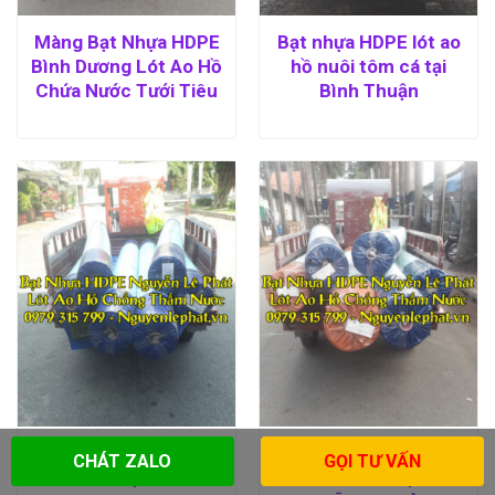
Màng Bạt Nhựa HDPE
Bạt nhựa HDPE lót ao
Bình Dương Lót Ao Hồ
hồ nuôi tôm cá tại
Chứa Nước Tưới Tiêu
Bình Thuận
Màng Bạt Nhựa HDPE
Bạt HDPE lót ao hồ
CHÁT ZALO
GỌI TƯ VẤN
Lót Ao Hồ tại Cần Thơ
nuôi tôm cá tại Đà