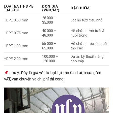
LOẠI BẠT HDPE
ĐƠN GIÁ
ĐẶC ĐIỂM
TẠI KHO
(VNĐ/M²)
28.000 –
HDPE 0.50 mm
Lót hồ tưới tiêu nhỏ
35.000
40.000 –
Hồ chứa nước tưới &
HDPE 0.75 mm
48.000
nuôi trồng
55.000 –
Hồ chứa nước lớn, tuổi
HDPE 1.00 mm
65.000
thọ cao
100.000 –
Dự án kỹ thuật nặng,
HDPE 2.00 mm
120.000
cao cấp
Lưu ý: Đây là giá vật tư bạt tại kho Gia Lai, chưa gồm
VAT, vận chuyển và chi phí thi công.