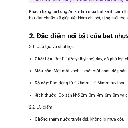
Khách hàng tại Long An khi tìm mua bạt xanh cam th
bạt đạt chuẩn sẽ giúp tiết kiệm chi phí, tăng tuổi thọ 
2. Đặc điểm nổi bật của bạt nh
2.1. Cấu tạo và chất liệu
Chất liệu:
Bạt PE (Polyethylene) dày, có phủ lớp c
Màu sắc:
Một mặt xanh – một mặt cam, dễ phân bi
Độ dày:
Dao động từ 0.25mm – 0.55mm tùy loại.
Kích thước:
Có sẵn khổ 2m, 3m, 4m, 6m, 8m và c
2.2. Ưu điểm
Chống thấm nước tuyệt đối
, không lo mưa dột.