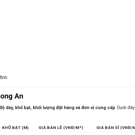
đình.
Long An
độ dày, khổ bạt, khối lượng đặt hàng và đơn vị cung cấp
. Dưới đây
KHỔ BẠT (M)
GIÁ BÁN LẺ (VNĐ/M²)
GIÁ BÁN SỈ (VNĐ/