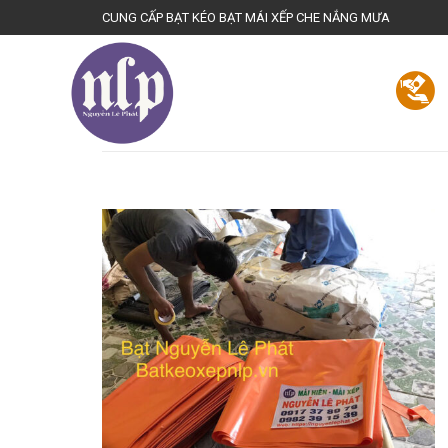
Bienhoadongnai.net
CUNG CẤP BẠT KÉO BẠT MÁI XẾP CHE NẮNG MƯA
TRANG CHỦ
GIỚI THIỆU
BẠT KÉO CHE NẮ