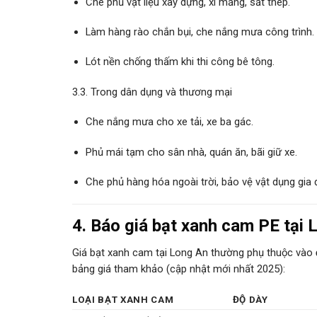
Che phủ vật liệu xây dựng, xi măng, sắt thép.
Làm hàng rào chắn bụi, che nắng mưa công trình.
Lót nền chống thấm khi thi công bê tông.
3.3. Trong dân dụng và thương mại
Che nắng mưa cho xe tải, xe ba gác.
Phủ mái tạm cho sân nhà, quán ăn, bãi giữ xe.
Che phủ hàng hóa ngoài trời, bảo vệ vật dụng gia 
4. Báo giá bạt xanh cam PE tại 
Giá bạt xanh cam tại Long An thường phụ thuộc vào
bảng giá tham khảo (cập nhật mới nhất 2025):
LOẠI BẠT XANH CAM
ĐỘ DÀY