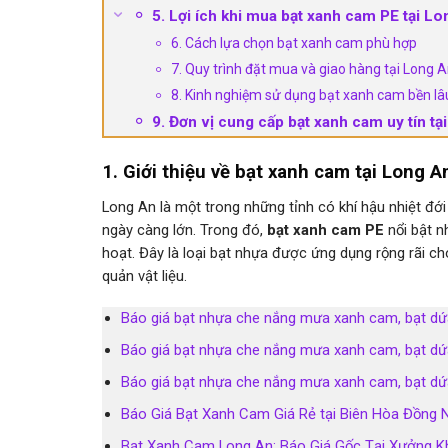
5. Lợi ích khi mua bạt xanh cam PE tại L
6. Cách lựa chọn bạt xanh cam phù hợp
7. Quy trình đặt mua và giao hàng tại Long 
8. Kinh nghiệm sử dụng bạt xanh cam bền lâ
9. Đơn vị cung cấp bạt xanh cam uy tín tạ
1. Giới thiệu về bạt xanh cam tại Long A
Long An là một trong những tỉnh có khí hậu nhiệt đ
ngày càng lớn. Trong đó,
bạt xanh cam PE
nổi bật n
hoạt. Đây là loại bạt nhựa được ứng dụng rộng rãi c
quản vật liệu.
Báo giá bạt nhựa che nắng mưa xanh cam, bạt dứa 
Báo giá bạt nhựa che nắng mưa xanh cam, bạt dứa 
Báo giá bạt nhựa che nắng mưa xanh cam, bạt dứa
Báo Giá Bạt Xanh Cam Giá Rẻ tại Biên Hòa Đồng 
Bạt Xanh Cam Long An: Báo Giá Gốc Tại Xưởng K