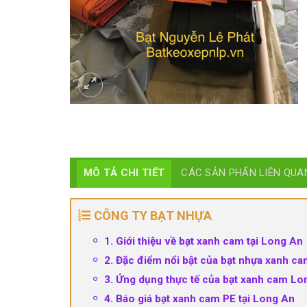
MÔ TẢ CHI TIẾT
CÁC SẢN PHẨN LIÊN QUA
CÔNG TY BẠT NHỰA
1. Giới thiệu về bạt xanh cam tại Long An
2. Đặc điểm nổi bật của bạt nhựa xanh c
3. Ứng dụng thực tế của bạt xanh cam Lo
4. Báo giá bạt xanh cam PE tại Long An