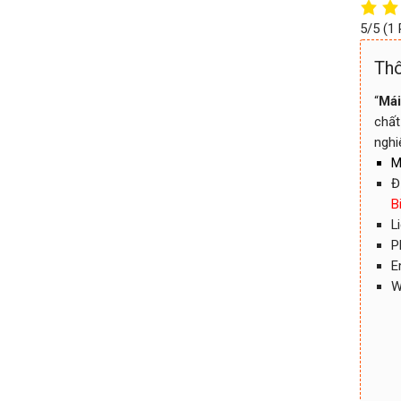
5/5
(1
Thô
“
Mái
chất
nghi
M
Đ
B
L
P
E
W