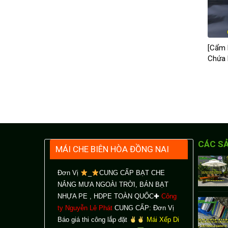
[Cẩm 
Chứa 
CÁC S
MÁI CHE BIÊN HÒA ĐỒNG NAI
Đơn Vị
_
CUNG CẤP BẠT CHE
NẮNG MƯA NGOÀI TRỜI
, BÁN BẠT
NHỰA PE , HDPE TOÀN QUỐC✚
Công
ty Nguyễn Lê Phát
CUNG CẤP: Đơn Vị
Báo giá thi công lắp đặt
Mái Xếp Di