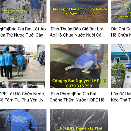
Nghĩa]Báo Giá Bạt Lót Ao
[Bình Thuận]Báo Giá Bạt Lót
Địa Chỉ C
ứa Trữ Nước Tưới Cây
Ao Hồ Chứa Nước Nuôi Cá
Hồ Chứa N
ia Nghĩa
Tại Bình Thuận
Uy Tín
DPE Lót Hồ Chứa Nước,
[Bình Phước]Báo Giá Bạt
Lắp Đặt M
Cá Tôm Tại Phú Yên Uy
Chống Thấm Nước HDPE Hồ
Kéo Thả T
iá Tốt – Đạt Tiêu Chuẩn
Cá Bình Phước
Giá Rẻ