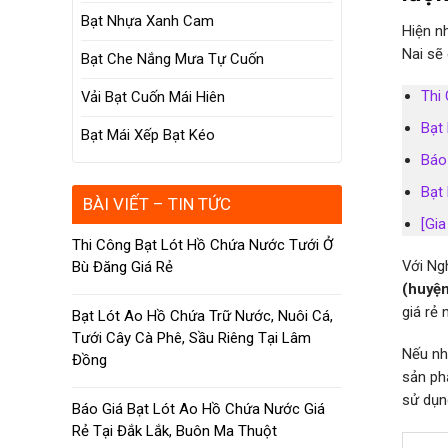
Bạt Nhựa Xanh Cam
Hiện n
Nai sẽ
Bạt Che Nắng Mưa Tự Cuốn
Thi
Vải Bạt Cuốn Mái Hiên
Bạt
Bạt Mái Xếp Bạt Kéo
Báo
Bạt
BÀI VIẾT – TIN TỨC
[Gi
Thi Công Bạt Lót Hồ Chứa Nước Tưới Ở
Với Ng
Bù Đăng Giá Rẻ
(huyện
giá rẻ
Bạt Lót Ao Hồ Chứa Trữ Nước, Nuôi Cá,
Tưới Cây Cà Phê, Sầu Riêng Tại Lâm
Nếu nh
Đồng
sản ph
sử dụng
Báo Giá Bạt Lót Ao Hồ Chứa Nước Giá
Rẻ Tại Đắk Lắk, Buôn Ma Thuột