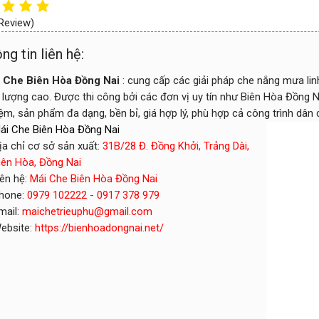
 Review)
ng tin liên hệ:
 Che Biên Hòa Đồng Nai
: cung cấp các giải pháp che nắng mưa lin
 lượng cao. Được thi công bởi các đơn vị uy tín như Biên Hòa Đồng N
ệm, sản phẩm đa dạng, bền bỉ, giá hợp lý, phù hợp cả công trình dân 
ái Che Biên Hòa Đồng Nai
ịa chỉ cơ sở sản xuất:
31B/28 Đ. Đồng Khởi, Trảng Dài,
iên Hòa, Đồng Nai
iên hệ:
Mái Che Biên Hòa Đồng Nai
hone:
0979 102222 - 0917 378 979
mail:
maichetrieuphu@gmail.com
ebsite:
https://bienhoadongnai.net/