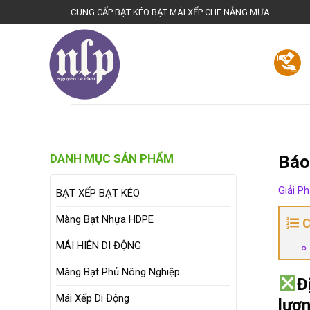
Bienhoadongnai.net
CUNG CẤP BẠT KÉO BẠT MÁI XẾP CHE NẮNG MƯA
TRANG CHỦ
GIỚI THIỆU
BẠT KÉO CHE NẮ
DANH MỤC SẢN PHẨM
Báo
Giải P
BẠT XẾP BẠT KÉO
Màng Bạt Nhựa HDPE
C
MÁI HIÊN DI ĐỘNG
Màng Bạt Phủ Nông Nghiệp
Đ
Mái Xếp Di Động
lượ