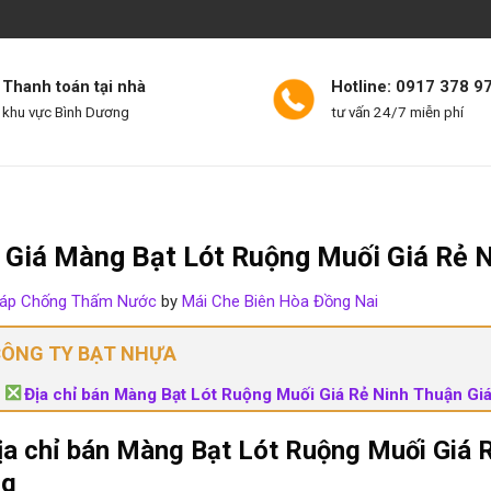
Thanh toán tại nhà
Hotline: 0917 378 9
khu vực Bình Dương
tư vấn 24/7 miễn phí
NG
MÁI HIÊN CHE BIÊN HÒA
BẠT CHỐNG THẤM
VẢI BẠT
 Giá Màng Bạt Lót Ruộng Muối Giá Rẻ 
háp Chống Thấm Nước
by
Mái Che Biên Hòa Đồng Nai
ÔNG TY BẠT NHỰA
Địa chỉ bán Màng Bạt Lót Ruộng Muối Giá Rẻ Ninh Thuận Giá 
ịa chỉ bán Màng Bạt Lót Ruộng Muối Giá R
ng