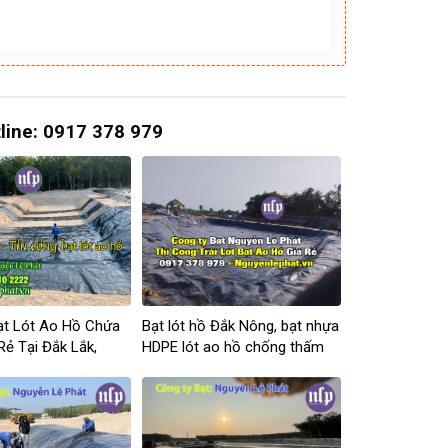
tline: 0917 378 979
ạt Lót Ao Hồ Chứa
Bạt lót hồ Đắk Nông, bạt nhựa
Rẻ Tại Đắk Lắk,
HDPE lót ao hồ chống thấm
Thuột
tại Đắk Nông