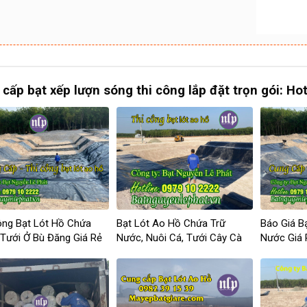
cấp bạt xếp lượn sóng thi công lắp đặt trọn gói: Ho
ông Bạt Lót Hồ Chứa
Bạt Lót Ao Hồ Chứa Trữ
Báo Giá B
Tưới Ở Bù Đăng Giá Rẻ
Nước, Nuôi Cá, Tưới Cây Cà
Nước Giá 
Phê, Sầu Riêng Tại Lâm Đồng
Buôn Ma 