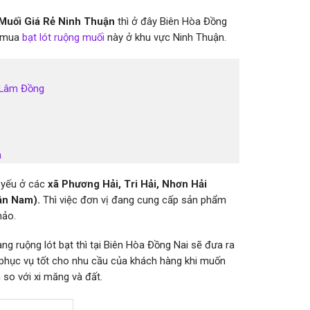
Muối Giá Rẻ Ninh Thuận
thì ở đây Biên Hòa Đồng
t mua
bạt lót ruộng muối
này ở khu vực Ninh Thuận.
i Lâm Đồng
a
 yếu ở các
xã Phương Hải, Tri Hải, Nhơn Hải
ận Nam).
Thì việc đơn vị đang cung cấp sản phẩm
hảo.
 ruộng lót bạt thì tại Biên Hòa Đồng Nai sẽ đưa ra
phục vụ tốt cho nhu cầu của khách hàng khi muốn
 so với xi măng và đất.