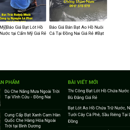
Mỹ]Báo Giá Bạt Lót Hồ
Báo Giá Bán Bạt Ao Hồ Nuôi
Nước tại Cẩm Mỹ Giá Rẻ
Cá Tại Đồng Nai Giá Rẻ #Bạt
HDPE Đồng Nai
ẢN PHẨM
BÀI VIẾT MỚI
Thi Công Bạt Lót Hồ Chứa Nước
Dù Che Nắng Mưa Ngoài Trời
Tại Vĩnh Cửu - Đồng Nai
Bù Đăng Giá Rẻ
Bạt Lót Ao Hồ Chứa Trữ Nước, N
Tưới Cây Cà Phê, Sầu Riêng Tại
Cung Cấp Bạt Xanh Cam Hàn
Quốc Che Hàng Hóa Ngoài
Đồng
Trời tại Bình Dương