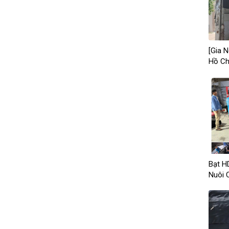
[Gia 
Hồ Ch
Tại G
Bạt H
Nuôi 
Tín, G
DEM