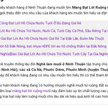
hiều khách hàng ở Ninh Thuận đang muốn tìm
Màng Bạt Lót Ruộng 
 giới thiệu đến cho nhu cầu của khách hàng khi muốn tìm hiểu và đặ
 Công Bạt Lót Hồ Chứa Nước Tưới Ở Bù Đăng Giá Rẻ
 Lót Ao Hồ Chứa Trữ Nước, Nuôi Cá, Tưới Cây Cà Phê, Sầu Riêng Tạ
 Giá Bạt Lót Ao Hồ Chứa Nước Giá Rẻ Tại Đắk Lắk, Buôn Ma Thuột
 lót hồ Đắk Nông, bạt nhựa HDPE lót ao hồ chống thấm tại Đắk Nông
a Nghĩa]Báo Giá Bạt Lót Ao Hồ Chứa Trữ Nước Tưới Cây Tại Gia Nghĩ
hề truyền thống lâu đời
Nghề làm muối ở Ninh Thuận
tập trung chủ
 Ninh Hải); các xã Cà Ná, Phước Diêm, Phước Minh (huyện Thu
 này để khách hàng đang có nhu cầu muốn tìm hiểu thì có thể tham k
ư hiện khách hàng đang có hướng chuyển nghề muối từ ruộng đất sang
ẩm loại
màng bạt lót ruộng muối
này đảm bảo uy tín chất lượng cao 
 loại bạt này làm ruộng muối cho lâu dài và hiệu quả kinh tế cao hơn