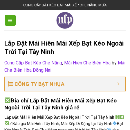
Bienhoadongnai.net
CUNG CẤP BẠT KÉO BẠT MÁI XẾP CHE NẮNG MƯA
Lắp Đặt Mái Hiên Mái Xếp Bạt Kéo Ngoài
Trời Tại Tây Ninh
Cung Cấp Bạt Kéo Che Nắng
,
Mái Hiên Che Biên Hòa
by
Mái
Che Biên Hòa Đồng Nai
CÔNG TY BẠT NHỰA
Địa chỉ Lắp Đặt Mái Hiên Mái Xếp Bạt Kéo
Ngoài Trời Tại Tây Ninh giá rẻ
Lắp Đặt Mái Hiên Mái Xếp Bạt Kéo Ngoài Trời Tại Tây Ninh
✓Báo giá Mái Hiên Tây Ninh, Mái Xếp Di Động tại Tây Ninh
Bạt
Kéo Ngoài Trời, Bạt Che Nắng mưa ngoài trời tại Tây Ninh
cho