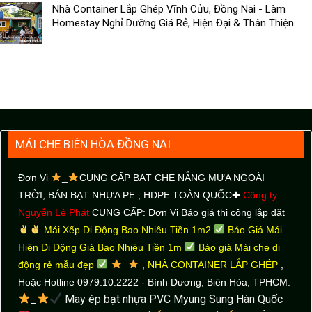
Nhà Container Lắp Ghép Vĩnh Cửu, Đồng Nai - Làm
Homestay Nghỉ Dưỡng Giá Rẻ, Hiện Đại & Thân Thiện
MÁI CHE BIÊN HÒA ĐỒNG NAI
Đơn Vị
_
CUNG CẤP BẠT CHE NẮNG MƯA NGOÀI
TRỜI
, BÁN BẠT NHỰA PE , HDPE TOÀN QUỐC✚
Công ty
Nguyễn Lê Phát
CUNG CẤP: Đơn Vị Báo giá thi công lắp đặt
Mái Xếp Di Động Bao Nhiêu Tiền 1m2
Báo Giá Mái
Hiên Di Động Giá Bao Nhiêu Tiền 1m
Báo giá Mái che di
động rẻ mẫu đẹp
_
,
NHÀ CONTAINER LẮP GHÉP
,
Hoặc Hotline 0979.10.2222 - Bình Dương, Biên Hòa, TPHCM.
_
May ép bạt nhựa PVC Myung Sung Hàn Quốc