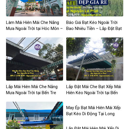
Làm Mái Hiên Mái Che Nắng
Báo Giá Bạt Kéo Ngoài Trời
Mưa Ngoài Trời tại Hóc Môn –
Bao Nhiêu Tiền – Lắp Đặt Bạt
TPHCM
Kéo Che Mưa Giá Rẻ
Lắp Mái Hiên Mái Che Nắng
Lắp Đặt Mái Che Bạt Xếp Mái
Mưa Ngoài Trời tại Bến Tre
Hiên Kéo Ngoài Trời tại Bến
Cát
May Ép Bạt Mái Hiên Mái Xếp
Bạt Kéo Di Động Tại Long
Thành Giá Rẻ
Lắp Đặt Mái Hiên Mái Xếp Di