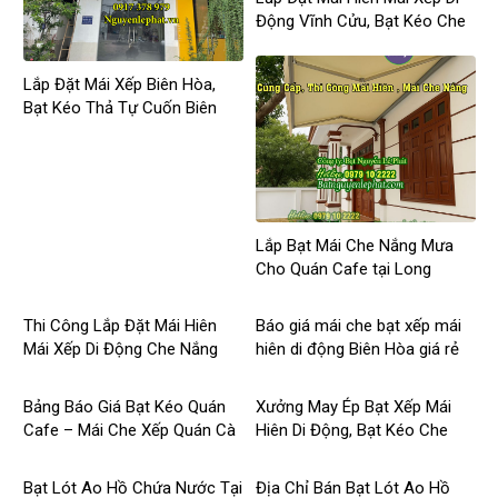
Động Vĩnh Cửu, Bạt Kéo Che
Nắng Bửu Long Tại Vĩnh Cửu
Lắp Đặt Mái Xếp Biên Hòa,
Bạt Kéo Thả Tự Cuốn Biên
Hòa Giá Rẻ
Lắp Bạt Mái Che Nắng Mưa
Cho Quán Cafe tại Long
Khánh Long Thành Đồng Nai
Thi Công Lắp Đặt Mái Hiên
Báo giá mái che bạt xếp mái
Mái Xếp Di Động Che Nắng
hiên di động Biên Hòa giá rẻ
Tại Long Thành
Bảng Báo Giá Bạt Kéo Quán
Xưởng May Ép Bạt Xếp Mái
Cafe – Mái Che Xếp Quán Cà
Hiên Di Động, Bạt Kéo Che
Phê Sân Vườn Đẹp
Nắng tại Biên Hòa Đồng Nai
Bạt Lót Ao Hồ Chứa Nước Tại
Địa Chỉ Bán Bạt Lót Ao Hồ