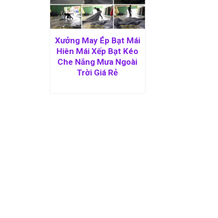
Xưởng May Ép Bạt Mái
Hiên Mái Xếp Bạt Kéo
Che Nắng Mưa Ngoài
Trời Giá Rẻ