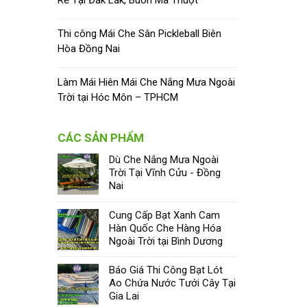
Thi công Mái Che Sân Pickleball Biên
Hòa Đồng Nai
Làm Mái Hiên Mái Che Nắng Mưa Ngoài
Trời tại Hóc Môn – TPHCM
CÁC SẢN PHẨM
Dù Che Nắng Mưa Ngoài
Trời Tại Vĩnh Cửu - Đồng
Nai
Cung Cấp Bạt Xanh Cam
Hàn Quốc Che Hàng Hóa
Ngoài Trời tại Bình Dương
Báo Giá Thi Công Bạt Lót
Ao Chứa Nước Tưới Cây Tại
Gia Lai