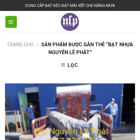
Bienhoadongnai.net
CUNG CẤP BẠT KÉO BẠT MÁI XẾP CHE NẮNG MƯA
TRANG CHỦ
SẢN PHẨM ĐƯỢC GẮN THẺ “BẠT NHỰA
/
NGUYỄN LÊ PHÁT”
LỌC