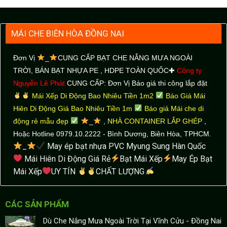
MÁI CHE BIÊN HÒA ĐỒNG NAI
Đơn Vị
_
CUNG CẤP BẠT CHE NẮNG MƯA NGOÀI
TRỜI
, BÁN BẠT NHỰA PE , HDPE TOÀN QUỐC✚
Công ty
Nguyễn Lê Phát
CUNG CẤP: Đơn Vị Báo giá thi công lắp đặt
Mái Xếp Di Động Bao Nhiêu Tiền 1m2
Báo Giá Mái
Hiên Di Động Giá Bao Nhiêu Tiền 1m
Báo giá Mái che di
động rẻ mẫu đẹp
_
,
NHÀ CONTAINER LẮP GHÉP
,
Hoặc Hotline 0979.10.2222 - Bình Dương, Biên Hòa, TPHCM.
_
May ép bạt nhựa PVC Myung Sung Hàn Quốc
Mái Hiên Di Động Giá Rẻ
Bạt Mái Xếp
May Ép Bạt
Mái Xếp
UY TÍN
CHẤT LƯỢNG
CÁC SẢN PHẨM
Dù Che Nắng Mưa Ngoài Trời Tại Vĩnh Cửu - Đồng Nai