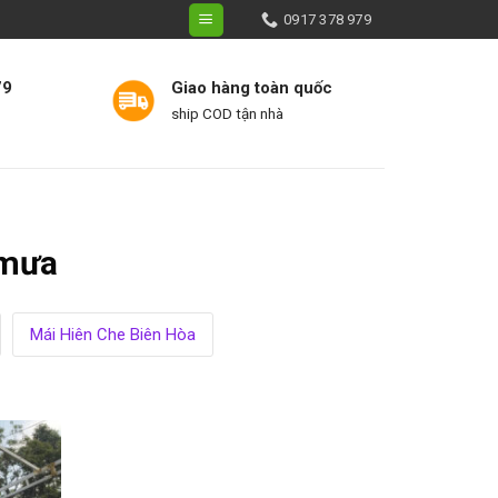
0917 378 979
79
Giao hàng toàn quốc
ship COD tận nhà
 CHE NẮNG MƯA
LIÊN HỆ
 mưa
Mái Hiên Che Biên Hòa