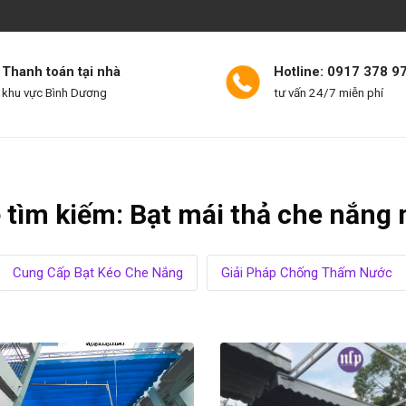
Thanh toán tại nhà
Hotline: 0917 378 9
khu vực Bình Dương
tư vấn 24/7 miễn phí
NG
MÁI HIÊN CHE BIÊN HÒA
BẠT CHỐNG THẤM
VẢI BẠT
 tìm kiếm:
Bạt mái thả che nắng
Cung Cấp Bạt Kéo Che Nắng
Giải Pháp Chống Thấm Nước