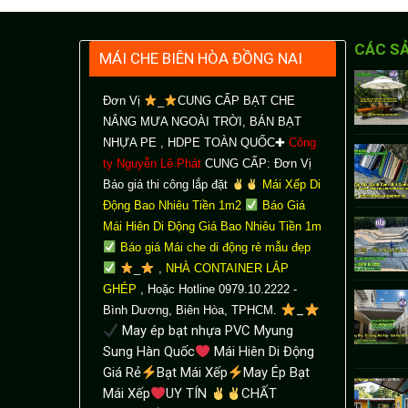
CÁC S
MÁI CHE BIÊN HÒA ĐỒNG NAI
Đơn Vị
_
CUNG CẤP BẠT CHE
NẮNG MƯA NGOÀI TRỜI
, BÁN BẠT
NHỰA PE , HDPE TOÀN QUỐC✚
Công
ty Nguyễn Lê Phát
CUNG CẤP: Đơn Vị
Báo giá thi công lắp đặt
Mái Xếp Di
Động Bao Nhiêu Tiền 1m2
Báo Giá
Mái Hiên Di Động Giá Bao Nhiêu Tiền 1m
Báo giá Mái che di động rẻ mẫu đẹp
_
,
NHÀ CONTAINER LẮP
GHÉP
, Hoặc Hotline 0979.10.2222 -
_
Bình Dương, Biên Hòa, TPHCM.
May ép bạt nhựa PVC Myung
Sung Hàn Quốc
Mái Hiên Di Động
Giá Rẻ
Bạt Mái Xếp
May Ép Bạt
Mái Xếp
UY TÍN
CHẤT