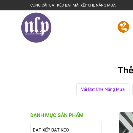
Bienhoadongnai.net
CUNG CẤP BẠT KÉO BẠT MÁI XẾP CHE NẮNG MƯA
TRANG CHỦ
GIỚI THIỆU
BẠT KÉO CHE NẮ
Thẻ
Vải Bạt Che Nắng Mưa
DANH MỤC SẢN PHẨM
BẠT XẾP BẠT KÉO